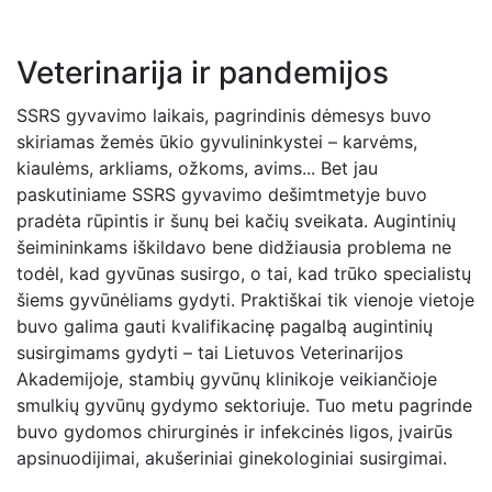
Veterinarija ir pandemijos
SSRS gyvavimo laikais, pagrindinis dėmesys buvo
skiriamas žemės ūkio gyvulininkystei – karvėms,
kiaulėms, arkliams, ožkoms, avims... Bet jau
paskutiniame SSRS gyvavimo dešimtmetyje buvo
pradėta rūpintis ir šunų bei kačių sveikata. Augintinių
šeimininkams iškildavo bene didžiausia problema ne
todėl, kad gyvūnas susirgo, o tai, kad trūko specialistų
šiems gyvūnėliams gydyti. Praktiškai tik vienoje vietoje
buvo galima gauti kvalifikacinę pagalbą augintinių
susirgimams gydyti – tai Lietuvos Veterinarijos
Akademijoje, stambių gyvūnų klinikoje veikiančioje
smulkių gyvūnų gydymo sektoriuje. Tuo metu pagrinde
buvo gydomos chirurginės ir infekcinės ligos, įvairūs
apsinuodijimai, akušeriniai ginekologiniai susirgimai.