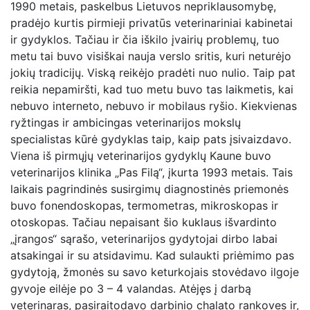
1990 metais, paskelbus Lietuvos nepriklausomybę,
pradėjo kurtis pirmieji privatūs veterinariniai kabinetai
ir gydyklos. Tačiau ir čia iškilo įvairių problemų, tuo
metu tai buvo visiškai nauja verslo sritis, kuri neturėjo
jokių tradicijų. Viską reikėjo pradėti nuo nulio. Taip pat
reikia nepamiršti, kad tuo metu buvo tas laikmetis, kai
nebuvo interneto, nebuvo ir mobilaus ryšio. Kiekvienas
ryžtingas ir ambicingas veterinarijos mokslų
specialistas kūrė gydyklas taip, kaip pats įsivaizdavo.
Viena iš pirmųjų veterinarijos gydyklų Kaune buvo
veterinarijos klinika „Pas Filą“, įkurta 1993 metais. Tais
laikais pagrindinės susirgimų diagnostinės priemonės
buvo fonendoskopas, termometras, mikroskopas ir
otoskopas. Tačiau nepaisant šio kuklaus išvardinto
„įrangos“ sąrašo, veterinarijos gydytojai dirbo labai
atsakingai ir su atsidavimu. Kad sulaukti priėmimo pas
gydytoją, žmonės su savo keturkojais stovėdavo ilgoje
gyvoje eilėje po 3 – 4 valandas. Atėjęs į darbą
veterinaras, pasiraitodavo darbinio chalato rankoves ir,