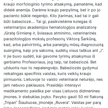
kraujo morfologinio tyrimo atsakymą, pamatėme, kad
didelė anemija. Darėme kraujo perpylimą, bet ir po jo
paciento būklė negerėjo. Kilo įtarimas, kad tai ir gali
būti babeziozė.... Tai gi, pasikvietėme kolegas iš
veterinarijos akademijos hematologijos analizatorę
Jūratę Girnienę ir, šviesaus atminimo, veterinarinės
parazitologijos mokslų profesorių Viktorą Šarkūną,
kad, arba patvirtintų, arba paneigtų mūsų diagnozuotą
susirgimą, kaip yra sakoma, sudėtų visus taškus ant „i“.
Ir jie buvo sudėti, kai gavome tyrimų atsakymus iš
gerbiamo Profesoriaus, jog taip, tai babeziozė. Bet
užduotis nuo to nepalengvėjo. Babeziozės gydymui
reikalingas specifinis vaistas, kuris veiktų kraujo
pirmuonis. Lietuvoje to vaisto veterinarai neturėjo, nes
jam nebuvo paklausos. Prasidėjo intensyvi
medikamento paieška per visas Lietuvos didmenines
įmones. Ir stebuklas įvyko. Pavyko gauti 50 ml flakoną
„Tripan“ Šiauliuose, įmonėje „Ruvera“. Vaistas per parą