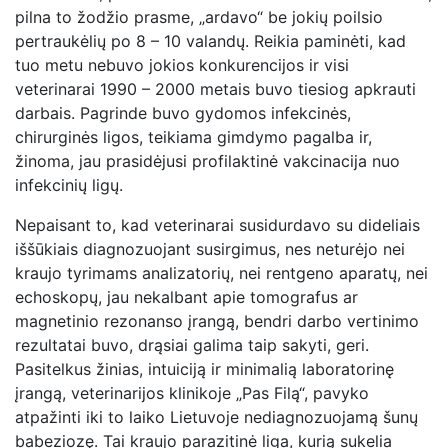
pilna to žodžio prasme, „ardavo“ be jokių poilsio
pertraukėlių po 8 – 10 valandų. Reikia paminėti, kad
tuo metu nebuvo jokios konkurencijos ir visi
veterinarai 1990 – 2000 metais buvo tiesiog apkrauti
darbais. Pagrinde buvo gydomos infekcinės,
chirurginės ligos, teikiama gimdymo pagalba ir,
žinoma, jau prasidėjusi profilaktinė vakcinacija nuo
infekcinių ligų.
Nepaisant to, kad veterinarai susidurdavo su dideliais
iššūkiais diagnozuojant susirgimus, nes neturėjo nei
kraujo tyrimams analizatorių, nei rentgeno aparatų, nei
echoskopų, jau nekalbant apie tomografus ar
magnetinio rezonanso įrangą, bendri darbo vertinimo
rezultatai buvo, drąsiai galima taip sakyti, geri.
Pasitelkus žinias, intuiciją ir minimalią laboratorinę
įrangą, veterinarijos klinikoje „Pas Filą“, pavyko
atpažinti iki to laiko Lietuvoje nediagnozuojamą šunų
babeziozę. Tai kraujo parazitinė liga, kurią sukelia