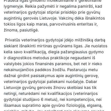
Pradėta ligas gvildenti molekuliniame ir genetiniame
lygmenyje. Reikia pažymėti ir negalima pamiršti, kad
veterinarijos gydytojai stipriai prisidėjo prie gyvūnų
augintinių gerovės Lietuvoje. Vakcinų dėka išnaikintos
tokios ligos kaip maras, parvovirusinis enteritas ir,
žinoma, pasiutligė.
Privatūs veterinarijos gydytojai įdėjo milžinišką darbą
siekiant išnaikinti mirtinas gyvūnams ligas. Jie nuolatos
kelia savo kvalifikaciją, diegia pažangiausius gydymo
ir diagnostikos metodus praktikoje negaudami iš
valstybės jokios finansinės paramos, bet net ir nieko
nekainuojančios padėkos žodžiu. Pastaruoju metu
dažnai girdint pasisakymus apie augintinių gerovę,
veterinarijos gydytojai paliekami nuošalyje. Dabar
Lietuvoje gyvūnų gerovės žinovu skelbiasi kas tik
netingi, neturėdami nei kvalifikacijos (veterinarijos
gydytojai studijavo 6 metus), nei kompetencijos, nei
išsamaus supratimo apie gyvūno fiziologiją, elgseną,