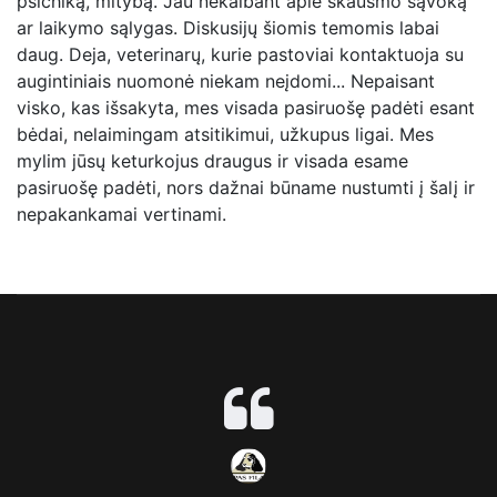
psichiką, mitybą. Jau nekalbant apie skausmo sąvoką
ar laikymo sąlygas. Diskusijų šiomis temomis labai
daug. Deja, veterinarų, kurie pastoviai kontaktuoja su
augintiniais nuomonė niekam neįdomi... Nepaisant
visko, kas išsakyta, mes visada pasiruošę padėti esant
bėdai, nelaimingam atsitikimui, užkupus ligai. Mes
mylim jūsų keturkojus draugus ir visada esame
pasiruošę padėti, nors dažnai būname nustumti į šalį ir
nepakankamai vertinami.