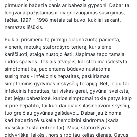
pirmuonis babezia canis ar babezia gypsoni. Dabar tai
lengvai atpažįstamas ir diagnozuojamas susirgimas,
tačiau 1997 – 1998 metais tai buvo, kukliai sakant,
nemažas iššūkis.
Puikiai prisimenu tą pirmąjį diagnozuotą pacientą,
vienerių metukų stafordšyro terjerą, kuris ėmė
karščiuoti, staiga nustojo ėsti, šlapimas tapo tamsiai
rudos spalvos. Tokiais atvejais, kai stebima išdėstyta
simptomatika, pacientams būdavo nustatoma
susirgimas - infekcinis hepatitas, paskiriamas
simptominis gydymas ir skysčių terapiją. Bet, jeigu tai
infekcinis hepatitas, tai viskas gerai, gyvūnai sveiksta,
bet jeigu babeziozė, kurios simptomai tokie patys kaip
ir prie hepatito, tai kuo daugiau sulašindavom skysčių,
tuo greičiau gyvūnas gaišdavo... Dabar jau žinoma,
kad babeziozė sukelia hemolizinį sindromą (kada
masiškai žūsta eritrocitai). Mūsų stafordšyras
didvyriškai laikėsi, nors sirgo jau kelias dienas. Gavus