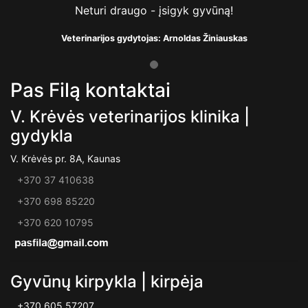
Neturi draugo - įsigyk gyvūną!
Veterinarijos gydytojas: Arnoldas Žiniauskas
Pas Filą kontaktai
V. Krėvės veterinarijos klinika |
gydykla
V. Krėvės pr. 8A, Kaunas
+370 37 410638
+370 698 85220
+370 620 10795
Gyvūnų kirpykla | kirpėja
+370 605 57207