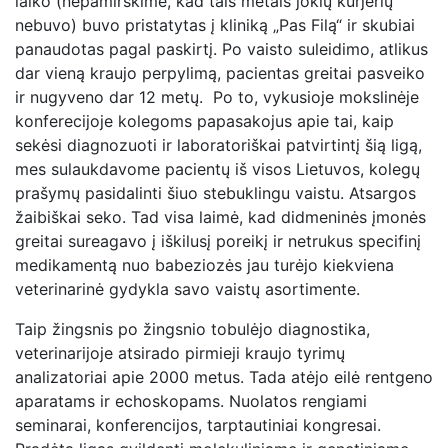
laiko (nepamirškime, kad tais metais jokių kurjerių
nebuvo) buvo pristatytas į kliniką „Pas Filą“ ir skubiai
panaudotas pagal paskirtį. Po vaisto suleidimo, atlikus
dar vieną kraujo perpylimą, pacientas greitai pasveiko
ir nugyveno dar 12 metų. Po to, vykusioje mokslinėje
konferecijoje kolegoms papasakojus apie tai, kaip
sekėsi diagnozuoti ir laboratoriškai patvirtintį šią ligą,
mes sulaukdavome pacientų iš visos Lietuvos, kolegų
prašymų pasidalinti šiuo stebuklingu vaistu. Atsargos
žaibiškai seko. Tad visa laimė, kad didmeninės įmonės
greitai sureagavo į iškilusį poreikį ir netrukus specifinį
medikamentą nuo babeziozės jau turėjo kiekviena
veterinarinė gydykla savo vaistų asortimente.
Taip žingsnis po žingsnio tobulėjo diagnostika,
veterinarijoje atsirado pirmieji kraujo tyrimų
analizatoriai apie 2000 metus. Tada atėjo eilė rentgeno
aparatams ir echoskopams. Nuolatos rengiami
seminarai, konferencijos, tarptautiniai kongresai.