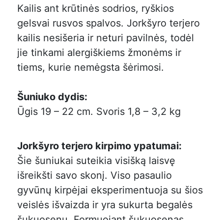
Kailis ant krūtinės sodrios, ryškios
gelsvai rusvos spalvos. Jorkšyro terjero
kailis nesišeria ir neturi pavilnės, todėl
jie tinkami alergiškiems žmonėms ir
tiems, kurie nemėgsta šėrimosi.
Šuniuko dydis:
Ūgis 19 – 22 cm. Svoris 1,8 – 3,2 kg
Jorkšyro terjero kirpimo ypatumai:
Šie šuniukai suteikia visišką laisvę
išreikšti savo skonį. Viso pasaulio
gyvūnų kirpėjai eksperimentuoja su šios
veislės išvaizda ir yra sukurta begalės
šukuosenų. Formuojant šukuosenas