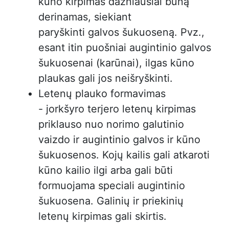
kūno kirpimas dažniausiai būną
derinamas, siekiant
paryškinti galvos šukuoseną. Pvz.,
esant itin puošniai augintinio galvos
šukuosenai (karūnai), ilgas kūno
plaukas gali jos neišryškinti.
Letenų plauko formavimas
- jorkšyro terjero letenų kirpimas
priklauso nuo norimo galutinio
vaizdo ir augintinio galvos ir kūno
šukuosenos. Kojų kailis gali atkaroti
kūno kailio ilgi arba gali būti
formuojama speciali augintinio
šukuosena. Galinių ir priekinių
letenų kirpimas gali skirtis.