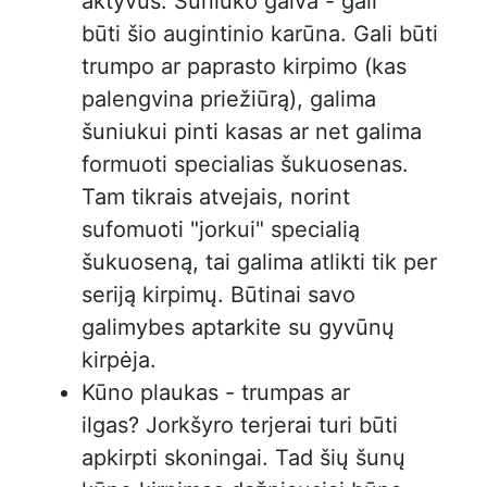
aktyvūs. Šuniuko galva - gali
būti šio augintinio karūna. Gali būti
trumpo ar paprasto kirpimo (kas
palengvina priežiūrą), galima
šuniukui pinti kasas ar net galima
formuoti specialias šukuosenas.
Tam tikrais atvejais, norint
sufomuoti "jorkui" specialią
šukuoseną, tai galima atlikti tik per
seriją kirpimų. Būtinai savo
galimybes aptarkite su gyvūnų
kirpėja.
Kūno plaukas - trumpas ar
ilgas? Jorkšyro terjerai turi būti
apkirpti skoningai. Tad šių šunų