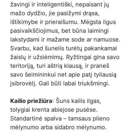
žavingi ir inteligentiški, nepaisant jų
mažo dydžio, jie pasižymi drąsa,
ištikimybe ir prieraišumu. Mėgsta ilgus
pasivaikščiojimus, bet būna laimingi
lakstydami ir mažame sode ar namuose.
Svarbu, kad šunelis turėtų pakankamai
žaislų ir užsiėmimų. Ryžtingai gina savo
teritoriją, turi aštrią klausą, ir praneš
savo šeimininkui net apie patį tyliausią
įsibrovėlį. Gali būti labai triukšmingi.
Kailio priežiūra
: Šuns kailis ilgas,
tolygiai krenta abiejose pusėse.
Standartinė spalva – tamsaus plieno
mėlynumo arba sidabro mėlynumo.