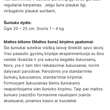
reguliariai kerpamas. Jeigu šuns plaukai ilgi,
viršugalvio plaukai surišami,
Šuniuko dydis:
Ūgis 20 – 25 cm. Svoris 1 – 4 kg
Maltos bišono (Maltos šuns) kirpimo ypatumai:
Šie šuniukai suteikia visišką laisvę išreikšti savo skonį.
Viso pasaulio gyvūnų kirpėjai eksperimentuoja su šios
veislės išvaizda ir yra sukurta begalės šukuosenų.
Nors, yra ir tam tikri reikalavimai šukuosenai, norint
dalyvauti parodose. Parodoms yra standartinės
šuniukų šukuosenos, standartiniai kirpimai.
Formuojant šukuosenas šiems šuniukams
neapsiribojama vien šunioko kirpimu. Taip pat maltos
šuniuko įvaizdžio formavime naudojami įvairūs
aksesuarai, pinamos kasos ar kuodeliai.