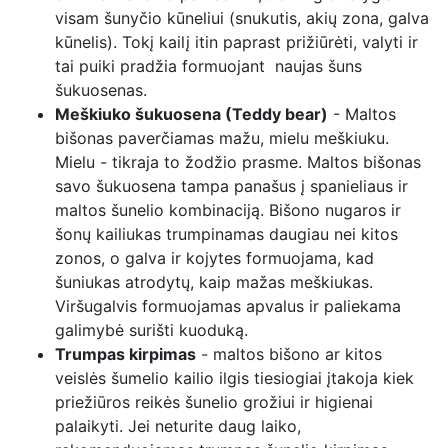
visam šunyčio kūneliui (snukutis, akių zona, galva
kūnelis). Tokį kailį itin paprast prižiūrėti, valyti ir
tai puiki pradžia formuojant naujas šuns
šukuosenas.
Meškiuko šukuosena (Teddy bear)
- Maltos
bišonas paverčiamas mažu, mielu meškiuku.
Mielu - tikraja to žodžio prasme. Maltos bišonas
savo šukuosena tampa panašus į spanieliaus ir
maltos šunelio kombinaciją. Bišono nugaros ir
šonų kailiukas trumpinamas daugiau nei kitos
zonos, o galva ir kojytes formuojama, kad
šuniukas atrodytų, kaip mažas meškiukas.
Viršugalvis formuojamas apvalus ir paliekama
galimybė surišti kuoduką.
Trumpas kirpimas
- maltos bišono ar kitos
veislės šumelio kailio ilgis tiesiogiai įtakoja kiek
priežiūros reikės šunelio grožiui ir higienai
palaikyti. Jei neturite daug laiko,