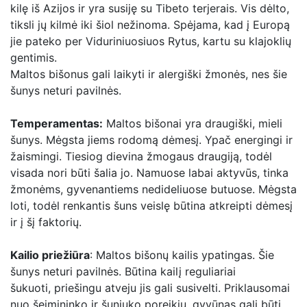
kilę iš Azijos ir yra susiję su Tibeto terjerais. Vis dėlto,
tiksli jų kilmė iki šiol nežinoma. Spėjama, kad į Europą
jie pateko per Viduriniuosiuos Rytus, kartu su klajoklių
gentimis.
Maltos bišonus gali laikyti ir alergiški žmonės, nes šie
šunys neturi pavilnės.
Temperamentas:
Maltos bišonai yra draugiški, mieli
šunys. Mėgsta jiems rodomą dėmesį. Ypač energingi ir
žaismingi. Tiesiog dievina žmogaus draugiją, todėl
visada nori būti šalia jo. Namuose labai aktyvūs, tinka
žmonėms, gyvenantiems nedideliuose butuose. Mėgsta
loti, todėl renkantis šuns veislę būtina atkreipti dėmesį
ir į šį faktorių.
Kailio priežiūra
: Maltos bišonų kailis ypatingas. Šie
šunys neturi pavilnės. Būtina kailį reguliariai
šukuoti, priešingu atveju jis gali susivelti. Priklausomai
nuo šeimininko ir šuniuko poreikių, gyvūnas gali būti