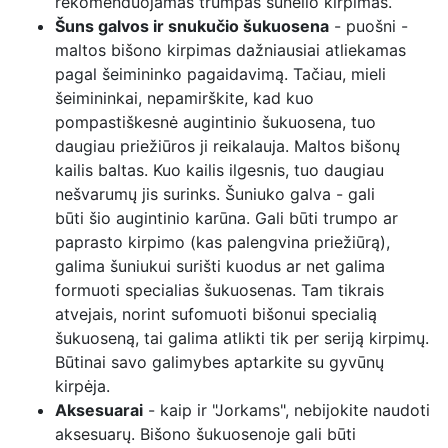
rekomenduojamas trumpas šunelio kirpimas.
Šuns galvos ir snukučio šukuosena
- puošni -
maltos bišono kirpimas dažniausiai atliekamas
pagal šeimininko pagaidavimą. Tačiau, mieli
šeimininkai, nepamirškite, kad kuo
pompastiškesnė augintinio šukuosena, tuo
daugiau priežiūros ji reikalauja. Maltos bišonų
kailis baltas. Kuo kailis ilgesnis, tuo daugiau
nešvarumų jis surinks. Šuniuko galva - gali
būti šio augintinio karūna. Gali būti trumpo ar
paprasto kirpimo (kas palengvina priežiūrą),
galima šuniukui surišti kuodus ar net galima
formuoti specialias šukuosenas. Tam tikrais
atvejais, norint sufomuoti bišonui specialią
šukuoseną, tai galima atlikti tik per seriją kirpimų.
Būtinai savo galimybes aptarkite su gyvūnų
kirpėja.
Aksesuarai
- kaip ir "Jorkams", nebijokite naudoti
aksesuarų. Bišono šukuosenoje gali būti