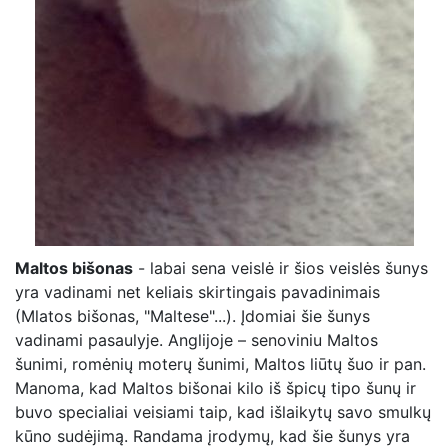
Maltos bišonas
- labai sena veislė ir šios veislės šunys
yra vadinami net keliais skirtingais pavadinimais
(Mlatos bišonas, "Maltese"...). Įdomiai šie šunys
vadinami pasaulyje. Anglijoje – senoviniu Maltos
šunimi, romėnių moterų šunimi, Maltos liūtų šuo ir pan.
Manoma, kad Maltos bišonai kilo iš špicų tipo šunų ir
buvo specialiai veisiami taip, kad išlaikytų savo smulkų
kūno sudėjimą. Randama įrodymų, kad šie šunys yra