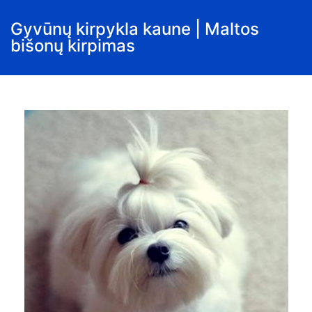
Gyvūnų kirpykla kaune | Maltos
bišonų kirpimas