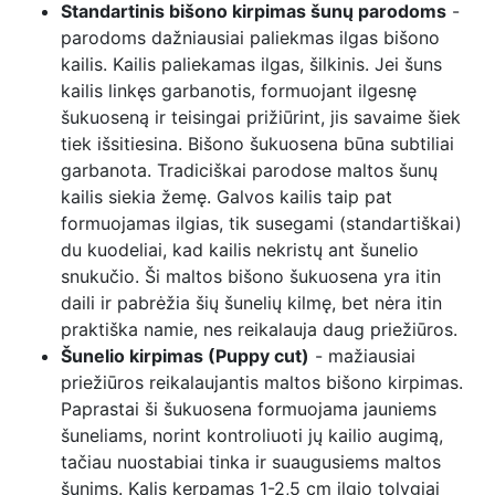
Standartinis bišono kirpimas šunų parodoms
-
parodoms dažniausiai paliekmas ilgas bišono
kailis. Kailis paliekamas ilgas, šilkinis. Jei šuns
kailis linkęs garbanotis, formuojant ilgesnę
šukuoseną ir teisingai prižiūrint, jis savaime šiek
tiek išsitiesina. Bišono šukuosena būna subtiliai
garbanota. Tradiciškai parodose maltos šunų
kailis siekia žemę. Galvos kailis taip pat
formuojamas ilgias, tik susegami (standartiškai)
du kuodeliai, kad kailis nekristų ant šunelio
snukučio. Ši maltos bišono šukuosena yra itin
daili ir pabrėžia šių šunelių kilmę, bet nėra itin
praktiška namie, nes reikalauja daug priežiūros.
Šunelio kirpimas (Puppy cut)
- mažiausiai
priežiūros reikalaujantis maltos bišono kirpimas.
Paprastai ši šukuosena formuojama jauniems
šuneliams, norint kontroliuoti jų kailio augimą,
tačiau nuostabiai tinka ir suaugusiems maltos
šunims. Kalis kerpamas 1-2,5 cm ilgio tolygiai