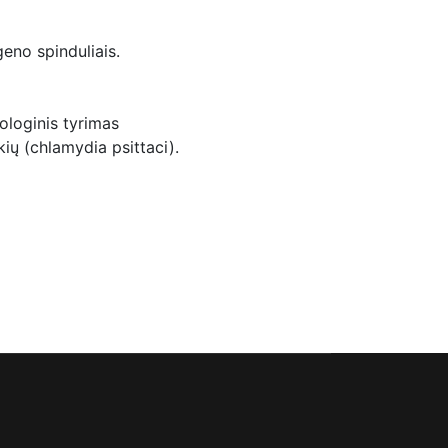
eno spinduliais.
ologinis tyrimas
kių (chlamydia psittaci).