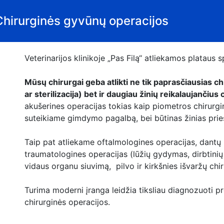
 Chirurginės gyvūnų operacijos
Veterinarijos klinikoje „Pas Filą“ atliekamos plataus 
Mūsų chirurgai geba atlikti ne tik paprasčiausias ch
ar sterilizacija) bet ir daugiau žinių reikalaujančiu
akušerines operacijas tokias kaip piometros chirurgi
suteikiame gimdymo pagalbą, bei būtinas žinias pri
Taip pat atliekame oftalmologines operacijas, dantų
traumatologines operacijas (lūžių gydymas, dirbtinių 
vidaus organu siuvimą, pilvo ir kirkšnies išvaržų chi
Turima moderni įranga leidžia tiksliau diagnozuoti 
chirurginės operacijos.