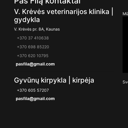
Pas Filą kontaktai
V. Krėvės veterinarijos klinika |
Mū
gydykla
V. Krėvės pr. 8A, Kaunas
+370 37 410638
+370 698 85220
+370 620 10795
Gyvūnų kirpykla | kirpėja
Sv
+370 605 57207