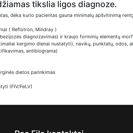
iamas tikslia ligos diagnoze.
as, dėka kurio pacientas gauna minimalų apšvitinimą rentg
mai ( Reflotron, Mindray )
bezijozės diagnozavimas) ir kraujo forminių elementų morf
ptimaliai kergimo dienai nustatyti), navikų, punktatų, odos, a
tifikavimas, antibiograma)
erginės dietos parinkimas
tyti (FIV/FeLV)