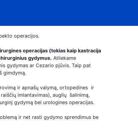
spekto operacijos.
irurgines operacijas (tokias kaip kastracija
s chirurginius gydymus.
Atliekame
nis gydymas ar Cezario pjūvis. Taip pat
eš gimdymą.
 rovimą ir apnašų valymą, ortopedines ir
raiščių imlantavimas), auglių šalinimą,
rurginį gydymą bei urologines operacijas.
problemą ir net rasti gydymo sprendimus be