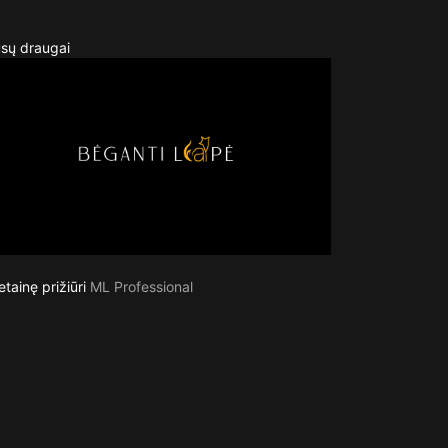
sų draugai
etainę prižiūri
ML Professional